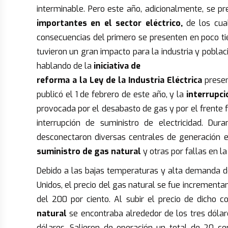
interminable. Pero este año, adicionalmente, se p
importantes en el sector eléctrico,
de los cua
consecuencias del primero se presenten en poco t
tuvieron un gran impacto para la industria y pobla
hablando de la
iniciativa de
reforma a la Ley de la Industria Eléctrica
prese
publicó el 1 de febrero de este año, y la
interrupci
provocada por el desabasto de gas y por el frente 
interrupción de suministro de electricidad. D
desconectaron diversas centrales de generación el
suministro de gas natural
y otras por fallas en l
Debido a las bajas temperaturas y alta demanda d
Unidos, el precio del gas natural se fue incrementa
del 200 por ciento. Al subir el precio de dicho 
natural
se encontraba alrededor de los tres dólar
dólares. Salieron de operación un total de 20 ce