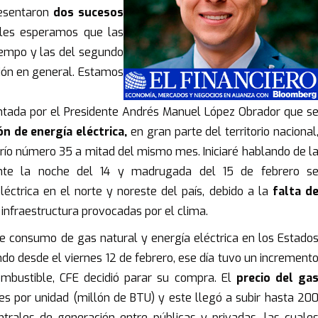
resentaron
dos sucesos
les esperamos que las
iempo y las del segundo
ción en general. Estamos
ntada por el Presidente Andrés Manuel López Obrador que s
ón de energía eléctrica,
en gran parte del territorio nacional
frío número 35 a mitad del mismo mes. Iniciaré hablando de l
urante la noche del 14 y madrugada del 15 de febrero s
éctrica en el norte y noreste del país, debido a la
falta d
a infraestructura provocadas por el clima.
e consumo de gas natural y energía eléctrica en los Estado
ndo desde el viernes 12 de febrero, ese día tuvo un increment
combustible, CFE decidió parar su compra. El
precio del ga
es por unidad (millón de BTU) y este llegó a subir hasta 20
ntrales de generación entre públicas y privadas, las cuale