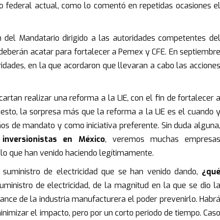
o federal actual, como lo comentó en repetidas ocasiones e
 del Mandatario dirigido a las autoridades competentes de
e deberán acatar para fortalecer a Pemex y CFE. En septiembr
ridades, en la que acordaron que llevaran a cabo las accione
an realizar una reforma a la LIE, con el fin de fortalecer 
esto, la sorpresa más que la reforma a la LIE es el cuando 
ños de mandato y como iniciativa preferente. Sin duda alguna
inversionistas en México
, veremos muchas empresa
o que han venido haciendo legítimamente.
e suministro de electricidad que se han venido dando,
¿qu
uministro de electricidad, de la magnitud en la que se dio l
ance de la industria manufacturera el poder prevenirlo. Habr
nimizar el impacto, pero por un corto periodo de tiempo. Cas