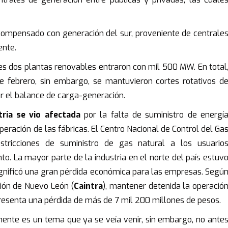
e compensado con generación del sur, proveniente de centrale
ente.
es dos plantas renovables entraron con mil 500 MW. En total
 febrero, sin embargo, se mantuvieron cortes rotativos d
r el balance de carga-generación.
tria se vio afectada
por la falta de suministro de energí
operación de las fábricas. El Centro Nacional de Control del Ga
stricciones de suministro de gas natural a los usuario
nto. La mayor parte de la industria en el norte del país estuv
significó una gran pérdida económica para las empresas. Segú
ión de Nuevo León (
Caintra
), mantener detenida la operació
presenta una pérdida de más de 7 mil 200 millones de pesos.
ente es un tema que ya se veía venir, sin embargo, no ante