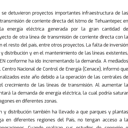
se detuvieron proyectos importantes infraestructura de la
e transmisión de corriente directa del Istmo de Tehuantepec e
la energía eléctrica generada por la gran cantidad d
ecto de otra línea de transmisión de corriente directa con l
 el resto del país, entre otros proyectos. La falta de inversió
y distribución y en el mantenimiento de las líneas existentes
l SEN conforme ha ido incrementando la demanda. A mediado
 Centro Nacional de Control de Energía (Cenace), informó qu
ralizados este año debido a la operación de las centrales d
l crecimiento de las líneas de transmisión. Al aumentar l
tará la demanda de energía eléctrica, la cual podría satura
pagones en diferentes zonas.
ón y distribución también ha llevado a que parques y planta
rga en diferentes regiones del País, no tengan acceso a l
peraciones. Cuando realizan sus estudios de conexión 