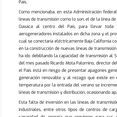
País.
Como mencionaba, en esta Administración federal 
líneas de transmisión como lo son, el de la línea d
Oaxaca al centro del País, para llevar toda 
aerogeneradores instalados en dicha zona y el proy
cual se conectaría eléctricamente Baja California con
en la construcción de nuevas líneas de transmisión 
ha ido debilitando la capacidad de transmisión a
del mes pasado Ricardo Mota Palomino, director del
el País está en riesgo de presentar apagones gene
generación renovable y al rezago que existe en e
temperatura por la entrada del verano se incremen
líneas de transmisión y distribución, ocasionando a
Esta falta de inversión en las líneas de transmisi
industriales, entre otros tipos de centros de ca
capacidad de energía que requieren para sus o