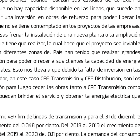
e no hay capacidad disponible en las líneas, que sucede e
ar una inversión en obras de refuerzo para poder liberar l
 que no se tiene contemplado en los proyectos de las empresas
sas frenar la instalación de una nueva planta o la ampliació
ue tiene que realizar, la cual hace que el proyecto sea inviabl
 diferentes zonas del País han tenido que realizar grande
ón para poder ofrecer a sus clientes la capacidad de energí
ales. Esto nos lleva a que debido la falta de inversión en la
idor, en este caso CFE Transmisión y CFE Distribución, son lo
rsión para luego ceder las obras tanto a CFE Transmisión com
puedan brindar el servicio y obtener la energía eléctrica qu
il 497 km de líneas de transmisión y para el 31 de diciembr
emento del 0.048 por ciento. Del 2018 al 2019 el crecimiento d
 del 2019 al 2020 del 0.11 por ciento. La demanda del consum