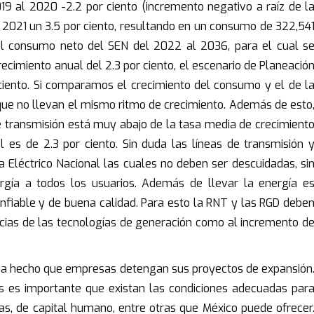
19 al 2020 -2.2 por ciento (incremento negativo a raíz de l
 2021 un 3.5 por ciento, resultando en un consumo de 322,54
el consumo neto del SEN del 2022 al 2036, para el cual s
ecimiento anual del 2.3 por ciento, el escenario de Planeació
 ciento. Si comparamos el crecimiento del consumo y el de l
que no llevan el mismo ritmo de crecimiento. Además de esto
de transmisión está muy abajo de la tasa media de crecimient
 es de 2.3 por ciento. Sin duda las líneas de transmisión 
 Eléctrico Nacional las cuales no deben ser descuidadas, si
ergía a todos los usuarios. Además de llevar la energía e
onfiable y de buena calidad. Para esto la RNT y las RGD debe
ncias de las tecnologías de generación como al incremento d
D ha hecho que empresas detengan sus proyectos de expansión
aís es importante que existan las condiciones adecuadas par
as, de capital humano, entre otras que México puede ofrecer