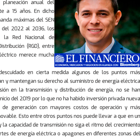
 planeación anual del
te a 15 años. En dicho
manda máximas del SEN
 del 2022 al 2036, los
e la Red Nacional de
stribución (RGD), entre
 eléctrico merece mucha
 descuidado en cierta medida algunos de los puntos má
an y mantengan su derecho al suministro de energía eléctric
sión en la transmisión y distribución de energía, no se ha
icio del 2019 por lo que no ha habido inversión privada nuev
es de generación con mayores costos de operación y má
ovable. Esto entre otros puntos nos puede llevar a que en u
 y la capacidad de transmisión no siga el ritmo del crecimient
es de energía eléctrica o apagones en diferentes zonas de