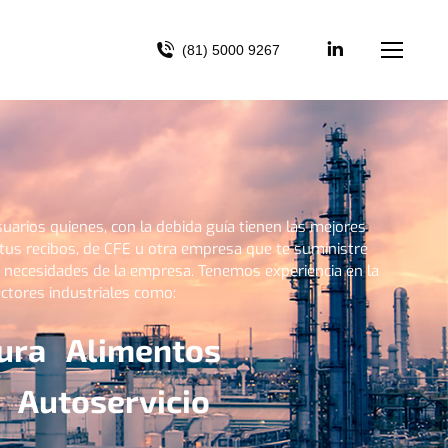
(81) 5000 9267
uarios quienes, con la debida guía tienen las mejores
tus recibos, de CFE u otra empresa que te suministre
s necesidades de la empresa.
Tenemos experiencia en la
ctores industriales como:
ura Alimentos
 Autoservicio