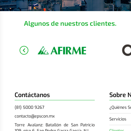
Algunos de nuestros clientes.
Contáctanos
Sobre 
(81) 5000 9267
¿Quiénes 
contacto@epscon.mx
Servicios
Torre Avalanz: Batallón de San Patricio
109, piso 6, San Pedro Garza García, N.L.
Clientes