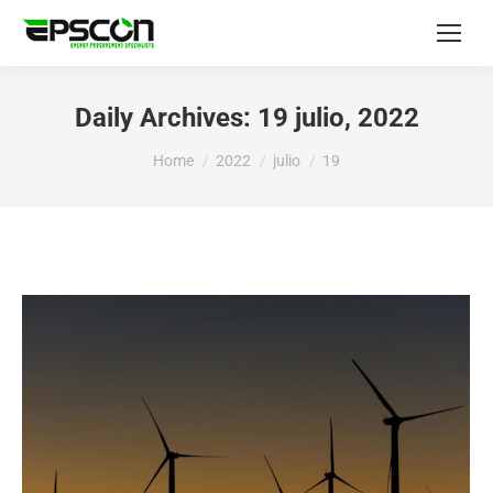
Daily Archives:
19 julio, 2022
You are here:
Home
2022
julio
19